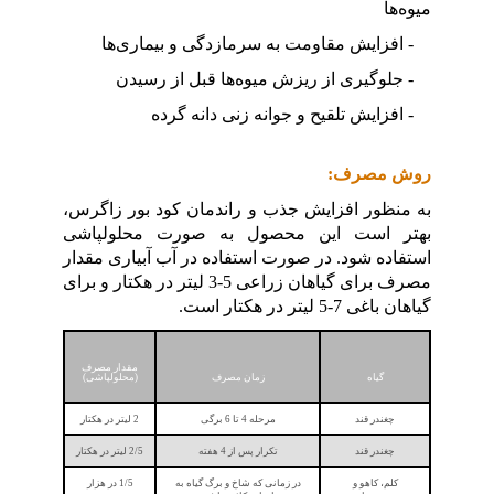
میوه‌ها
- افزایش مقاومت به سرمازدگی و بیماری‌ها
- جلوگیری از ریزش میوه‌ها قبل از رسیدن
- افزایش تلقیح و جوانه زنی دانه گرده
روش مصرف:
به منظور افزایش جذب و راندمان کود بور زاگرس،
بهتر است این محصول به صورت محلولپاشی
استفاده شود. در صورت استفاده در آب آبیاری مقدار
مصرف برای گیاهان زراعی 5-3 لیتر در هکتار و برای
گیاهان باغی 7-5 لیتر در هکتار است.
مقدار مصرف
گیاه
زمان مصرف
(محلولپاشی)
چغندر قند
مرحله 4 تا 6 برگی
2 لیتر در هکتار
چغندر قند
تکرار پس از 4 هفته
2/5 لیتر در هکتار
کلم، کاهو و
در زمانی که شاخ و برگ گیاه به
1/5 در هزار