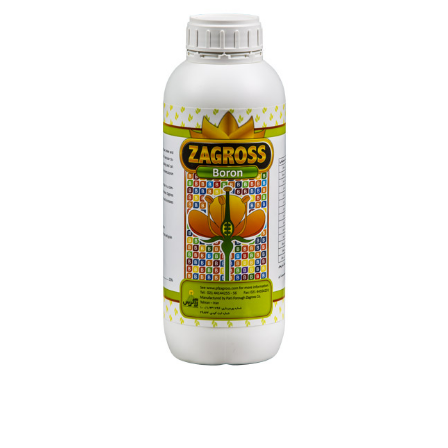
بور زاگرس