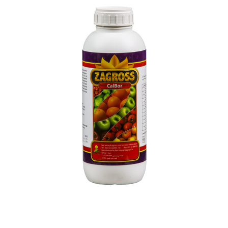
کال بور زاگرس