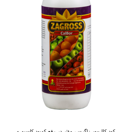
گواهینامه ها
کود کال-بور زاگرس، مؤثر در رفع کمبود کلسیم و