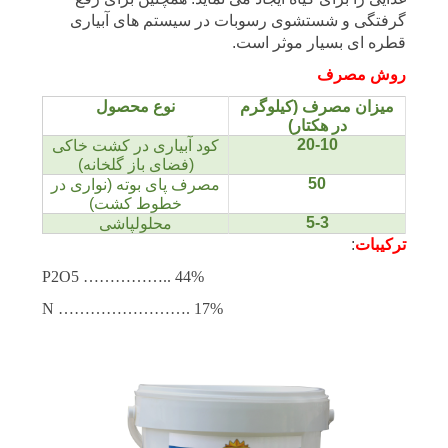
گواهینامه ها
گرفتگی و شستشوی رسوبات در سیستم های آبیاری
قطره ای بسیار م
وثر است.
روش مصرف
میزان مصرف (کیلوگرم
نوع محصول
در هکتار)
20-10
کود آبیاری در کشت خاکی
(فضای باز گلخانه)
50
مصرف پای بوته (نواری در
خطوط کشت)
5-3
محلولپاشی
ترکیبات
:
P2O5 …………….. 44%
N ……………………. 17%