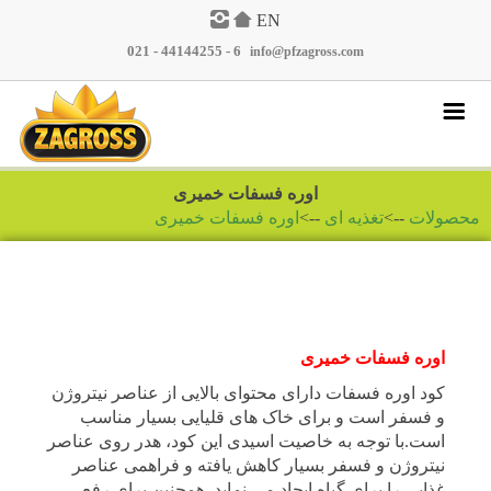
EN
021 - 44144255 - 6
|
info@pfzagross.com
پرسش و پاسخ
اوره فسفات خمیری
نمایندگان
محصولات
-->
تغذیه ای
-->
اوره فسفات خمیری
گالری تصاویر
مقالات
اخبار
اوره فسفات خمیری
محصولات
کود اوره فسفات دارای محتوای بالایی از عناصر نیتروژن
و فسفر است و برای خاک های قلیایی بسیار مناسب
تماس با ما
است
.
با توجه به خاصیت اسیدی این کود، هدر روی عناصر
درباره ما
نیتروژن و فسفر بسیار کاهش یافته و فراهمی عناصر
غذایی را برای گیاه ایجاد می نماید. همچنین برای رفع