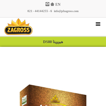
EN
021 - 44144255 - 6
|
info@pfzagross.com
پرسش و پاسخ
هیوویتا DS80
نمایندگان
گالری تصاویر
مقالات
اخبار
محصولات
تماس با ما
درباره ما