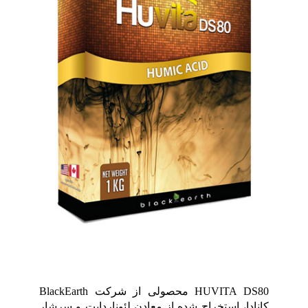
گواهینامه ها
HUVITA DS80 محصولی از شرکت BlackEarth
کانادا، استخراج شده از معادن لئوناردایت و سرشار