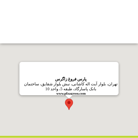
هیوویتا DS80