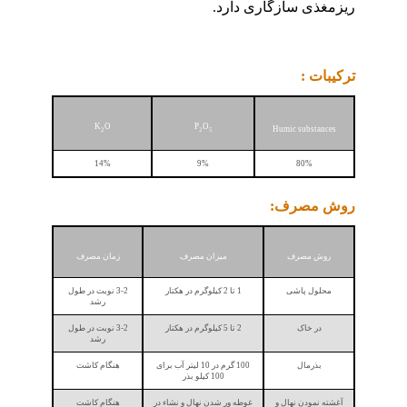
ریزمغذی سازگاری دارد.
ترکیبات :
K
O
P
O
Humic substances
2
2
5
14%
9%
80%
روش مصرف:
روش مصرف
میزان مصرف
زمان مصرف
محلول پاشی
1 تا 2 کیلوگرم در هکتار
3-2 نوبت در طول
رشد
در خاک
2 تا 5 کیلوگرم در هکتار
3-2 نوبت در طول
رشد
بذرمال
100 گرم در 10 لیتر آب برای
هنگام کاشت
100 کیلو بذر
آغشته نمودن نهال و
غوطه ور شدن نهال و نشاء در
هنگام کاشت