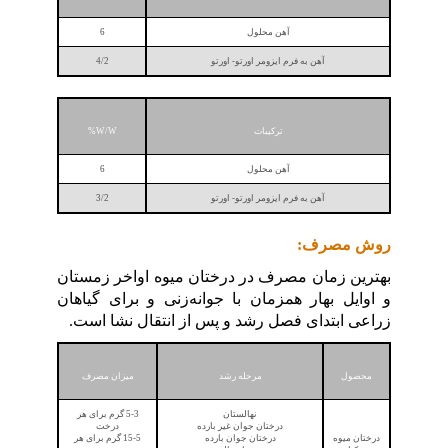
آهن محلول
6
آهن به فرم ایزومر اورتو- اورتو
4/2
ترکیبات
W/W%
آهن محلول
6
آهن به فرم ایزومر اورتو- اورتو
3/2
روش مصرف:
بهترین زمان مصرف در درختان میوه اواخر زمستان
و اوایل بهار همزمان با جوانه‌زنی و برای گیاهان
زراعی ابتدای فصل رشد و پس از انتقال نشا است.
محصول
مرحله رشد
میزان مصرف
نهالستان
5-3 گرم برای هر
درختان جوان غیر بارده
درخت
درختان میوه
درختان جوان بارده
15-5 گرم برای هر