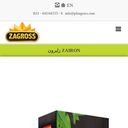
EN
021 - 44144255 - 6
|
info@pfzagross.com
پرسش و پاسخ
ZAIRON زایرون
نمایندگان
گالری تصاویر
مقالات
اخبار
محصولات
تماس با ما
درباره ما